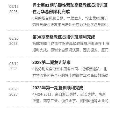
悍士第81期防御性驾驶高级教练员培训班
防御性驾驶技术...
06
/
15
2023
在万华总部顺利完成
6月的烟台风和日丽、气候宜人，悍士第81期防
御性驾驶高级教练员培训班在万华化学总部顺利
完成。来自万华各基地的道路安全相关人员及承
第80期高级教练员培训班顺利完成
运商安全负责...
05
/
20
2023
第80期悍士防御性驾驶高级教练员培训班在上海
顺利完成。感谢来自滴滴沃芽、西安德安、厦门
象屿壳牌、金运达物流的学员们，经过刻苦的训
2023第二期复训结束
练，荣获高级...
05
/
12
2023
6名分别来自液空中国各公司、成都新速凯、北
方物流集团等企业的悍士防御性驾驶高级教练员
进行了为期2天的复训课程。12日当晚，全体复
2023年第一期复训顺利完成
训的教练们参...
04
/
26
2023
4月24-26日，来自浙江壳牌、延长壳牌、南京
正道、南京三圣、浙江金宇、揭阳恒通等企业的
7名悍士防御性驾驶高级教练员进行了为期3天的
复训课程...