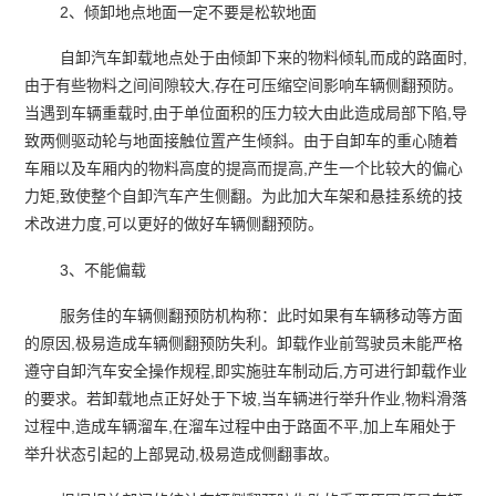
2、倾卸地点地面一定不要是松软地面
自卸汽车卸载地点处于由倾卸下来的物料倾轧而成的路面时,
由于有些物料之间间隙较大,存在可压缩空间影响车辆侧翻预防。
当遇到车辆重载时,由于单位面积的压力较大由此造成局部下陷,导
致两侧驱动轮与地面接触位置产生倾斜。由于自卸车的重心随着
车厢以及车厢内的物料高度的提高而提高,产生一个比较大的偏心
力矩,致使整个自卸汽车产生侧翻。为此加大车架和悬挂系统的技
术改进力度,可以更好的做好车辆侧翻预防。
3、不能偏载
服务佳的车辆侧翻预防‍机构称：此时如果有车辆移动等方面
的原因,极易造成车辆侧翻预防失利。卸载作业前驾驶员未能严格
遵守自卸汽车安全操作规程,即实施驻车制动后,方可进行卸载作业
的要求。若卸载地点正好处于下坡,当车辆进行举升作业,物料滑落
过程中,造成车辆溜车,在溜车过程中由于路面不平,加上车厢处于
举升状态引起的上部晃动,极易造成侧翻事故。