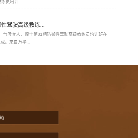
练员培训...
性驾驶高级教练...
、气候宜人，悍士第81期防御性驾驶高级教练员培训班在
。来自万华...