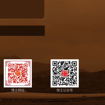
悍士网站
悍士公众号