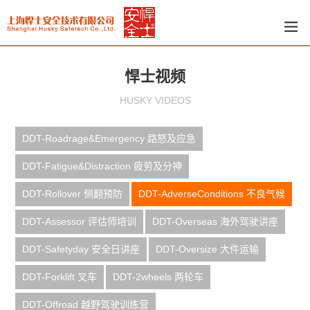
悍士视频
HUSKY VIDEOS
DDT-Roadrage&Emergency 路怒及应急
DDT-Fatigue&Distraction 疲劳及分神
DDT-Rollover 侧翻预防
DDT-AdverseConditions 不良气候
DDT-Assessor 评估师培训
DDT-Overseas 海外驾驶讲座
DDT-Safetyday 安全日讲座
DDT-Oversize 大件运输
DDT-Forklift 叉车
DDT-2wheels 两轮车
DDT-Offroad 越野驾驶训练营