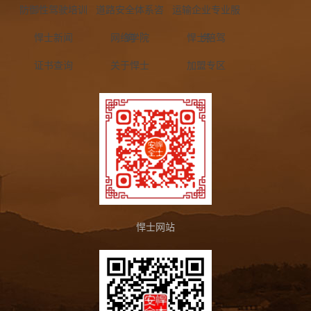
防御性驾驶培训
道路安全体系咨
运输企业专业服
悍士新闻
网络学院
询
悍士陪驾
务
证书查询
关于悍士
加盟专区
悍士网站