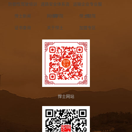
防御性驾驶培训
道路安全体系咨
运输企业专业服
悍士新闻
网络学院
询
悍士陪驾
务
证书查询
关于悍士
加盟专区
悍士网站