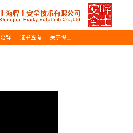
士陪驾
证书查询
关于悍士