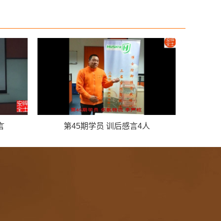
言
第45期学员 训后感言4人
DDT-Of