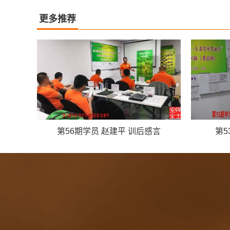
更多推荐
第56期学员 赵建平 训后感言
第5