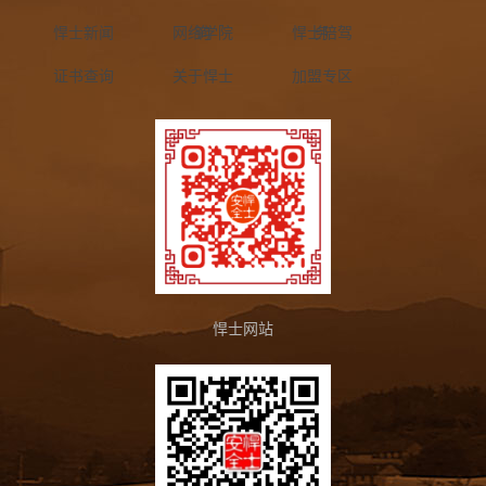
悍士新闻
网络学院
询
悍士陪驾
务
证书查询
关于悍士
加盟专区
悍士网站